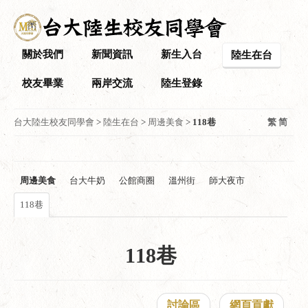
關於我們
新聞資訊
新生入台
陸生在台
校友畢業
兩岸交流
陸生登錄
台大陸生校友同學會
>
陸生在台
>
周邊美食
>
118巷
繁
简
周邊美食
台大牛奶
公館商圈
溫州街
師大夜市
118巷
118巷
討論區
網頁貢獻