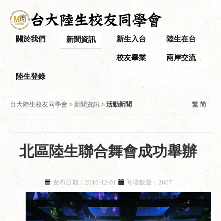
關於我們
新生入台
陸生在台
新聞資訊
校友畢業
兩岸交流
陸生登錄
台大陸生校友同學會
>
新聞資訊
>
活動新聞
繁
简
北區陸生聯合舞會成功舉辦
发布日期：2016-12-01
阅读数量：2667