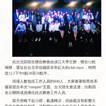
此次北區陸生聯合舞會由淡江大學主辦，聯合12校
籌辦，選址在台北市信義區非常紅火的club myst ，時間
從12.1下午6點30至10點半。
現場人數包括工作人員約600人，大家都著暗黑色系
服裝迎合本次“vampire”主題。台大陸生會這邊，出動四
名公關部成員擔任此次舞會工作人員。
當天傍晚下起小雨，氣溫轉涼，但絲毫沒有影響大