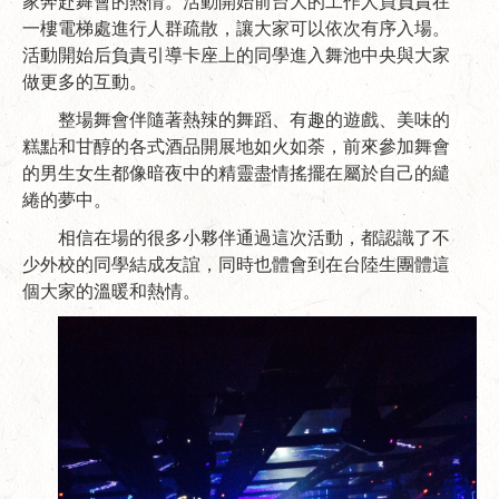
家奔赴舞會的熱情。活動開始前台大的工作人員負責在
一樓電梯處進行人群疏散，讓大家可以依次有序入場。
活動開始后負責引導卡座上的同學進入舞池中央與大家
做更多的互動。
整場舞會伴隨著熱辣的舞蹈、有趣的遊戲、美味的
糕點和甘醇的各式酒品開展地如火如荼，前來參加舞會
的男生女生都像暗夜中的精靈盡情搖擺在屬於自己的繾
綣的夢中。
相信在場的很多小夥伴通過這次活動，都認識了不
少外校的同學結成友誼，同時也體會到在台陸生團體這
個大家的溫暖和熱情。