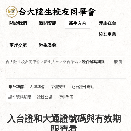
關於我們
新聞資訊
陸生在台
新生入台
校友畢業
兩岸交流
陸生登錄
台大陸生校友同學會
>
新生入台
>
來台準備
>
證件號碼期限
繁
简
來台準備
入學準備
字體安裝
赴台證件辦理
證件號碼期限
證照公證
行李準備
入台證和大通證號碼與有效期
限查看